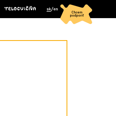
sk
/
en
Chcem
podporiť