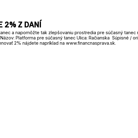
 2% Z DANÍ
tanec a napomôžte tak zlepšovaniu prostredia pre súčasný tanec
Názov: Platforma pre súčasný tanec Ulica: Račianska Súpisné / ori
venovať 2% nájdete napríklad na www.financnasprava.sk.