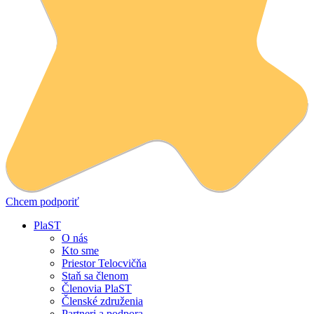
Chcem podporiť
PlaST
O nás
Kto sme
Priestor Telocvičňa
Staň sa členom
Členovia PlaST
Členské združenia
Partneri a podpora