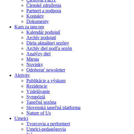
Členské združenia
Partneri a podpora
Kontakty
Dokumenty
Kam za tancom
Kalendár podujatí
Archív podujatí
Diela aktuálnej sezóny
Archív diel podľa sezón
Analýzy diel
Miesta
Novinky
Odoberať newsletter
Aktivity
Publikácie a výskum
Rezidencie
Vzdelávanie
Sympóziá
Tanečná sezóna
Slovenská tanečná platforma
Nature of Us
Umelci
Tvorcovia a performeri
Umelci-pedagógovia