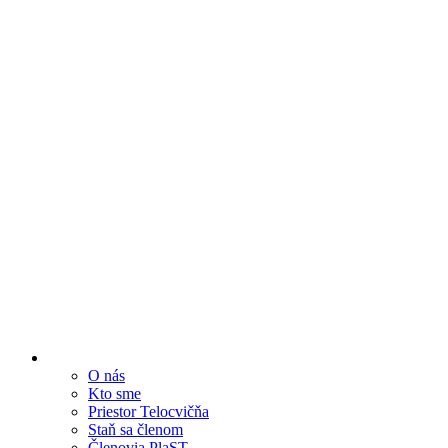
O nás
Kto sme
Priestor Telocvičňa
Staň sa členom
Členovia PlaST