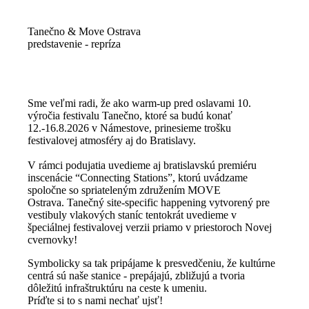
Tanečno & Move Ostrava
predstavenie - repríza
Sme veľmi radi, že ako warm-up pred oslavami 10.
výročia festivalu Tanečno, ktoré sa budú konať
12.-16.8.2026 v Námestove, prinesieme trošku
festivalovej atmosféry aj do Bratislavy.
V rámci podujatia uvedieme aj bratislavskú premiéru
inscenácie “Connecting Stations”, ktorú uvádzame
spoločne so spriateleným združením MOVE
Ostrava. Tanečný site-specific happening vytvorený pre
vestibuly vlakových staníc tentokrát uvedieme v
špeciálnej festivalovej verzii priamo v priestoroch Novej
cvernovky!
Symbolicky sa tak pripájame k presvedčeniu, že kultúrne
centrá sú naše stanice - prepájajú, zbližujú a tvoria
dôležitú infraštruktúru na ceste k umeniu.
Príďte si to s nami nechať ujsť!