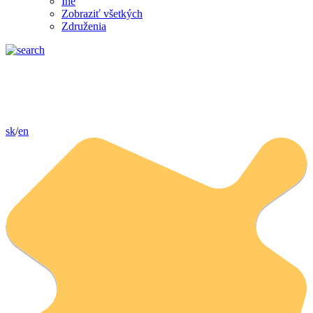
Iné
Zobraziť všetkých
Združenia
sk
/
en