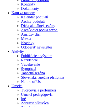
Kontakty
Dokumenty
Kam za tancom
Kalendár podujatí
Archív podujatí
Diela aktuálnej sezóny
Archív diel podľa sezón
Analýzy diel
Miesta
Novinky
Odoberať newsletter
Aktivity
Publikácie a výskum
Rezidencie
Vzdelávanie
Sympóziá
Tanečná sezóna
Slovenská tanečná platforma
Nature of Us
Umelci
Tvorcovia a performeri
Umelci-pedagógovia
Iné
Zobraziť všetkých