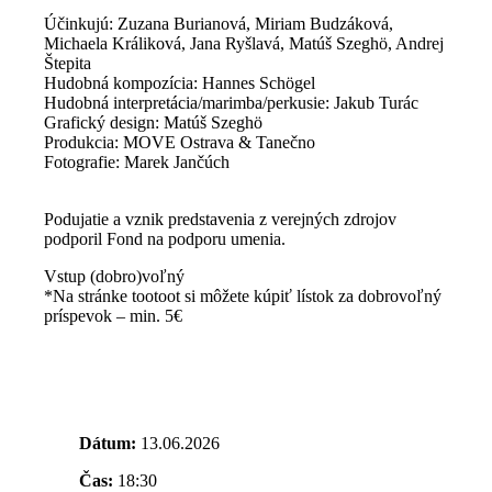
Účinkujú: Zuzana Burianová, Miriam Budzáková,
Michaela Králiková, Jana Ryšlavá, Matúš Szeghö, Andrej
Štepita
Hudobná kompozícia: Hannes Schögel
Hudobná interpretácia/marimba/perkusie: Jakub Turác
Grafický design: Matúš Szeghö
Produkcia: MOVE Ostrava & Tanečno
Fotografie: Marek Jančúch
Podujatie a vznik predstavenia z verejných zdrojov
podporil Fond na podporu umenia.
​Vstup (dobro)voľný
*Na stránke tootoot si môžete kúpiť lístok za dobrovoľný
príspevok – min. 5€
Dátum:
13.06.2026
Čas:
18:30