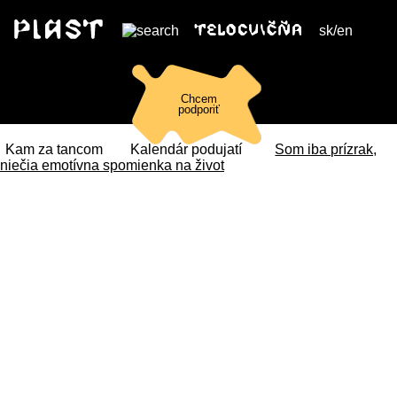
sk
/
en
Chcem
podporiť
Kam za tancom
Kalendár podujatí
Som iba prízrak,
niečia emotívna spomienka na život