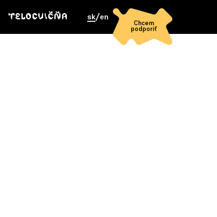
sk
/
en
Chcem
podporiť