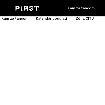
Kam za tancom
Kam za tancom
Kalendár podujatí
Zóna CITU