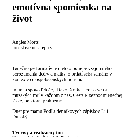
emotívna spomienka na
život
Angles Morts
predstavenie - repríza
Tanečno performatívne dielo o potrebe vzájomného
porozumenia dcéry a matky, o prijatí́ seba samého v
kontexte celospoločenských noriem.
Intímna spoveď dcéry. Dekonštrukcia ženských a
mužských rolí v každom z nás. Cesta k bezpodmienečnej
láske, po ktorej prahneme.
Duet pre mamu.Podľa denníkových zápiskov Lili
Dubský.
Tvorivý a realizačný tím