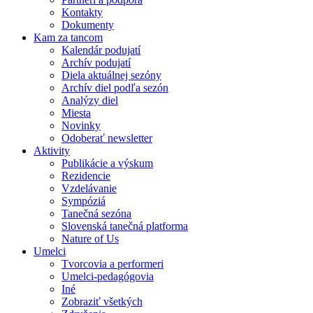
Kontakty
Dokumenty
Kam za tancom
Kalendár podujatí
Archív podujatí
Diela aktuálnej sezóny
Archív diel podľa sezón
Analýzy diel
Miesta
Novinky
Odoberať newsletter
Aktivity
Publikácie a výskum
Rezidencie
Vzdelávanie
Sympóziá
Tanečná sezóna
Slovenská tanečná platforma
Nature of Us
Umelci
Tvorcovia a performeri
Umelci-pedagógovia
Iné
Zobraziť všetkých