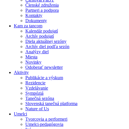
Členské združenia
Partneri a podpora
Kontakty
Dokumenty
Kam za tancom
Kalendár podujatí
Archív podujatí
Diela aktuálnej sezóny
Archív diel podľa sezón
Analýzy diel
Miesta
Novinky
Odoberať newsletter
Aktivity
Publikácie a výskum
Rezidencie
Vzdelávanie
Sympóziá
Tanečná sezóna
Slovenská tanečná platforma
Nature of Us
Umelci
Tvorcovia a performeri
Umelci-pedagógovia