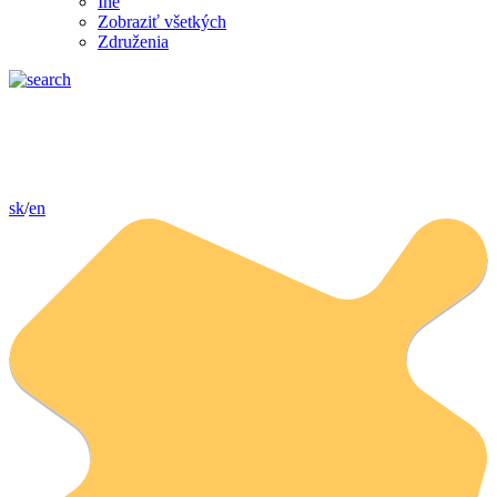
Iné
Zobraziť všetkých
Združenia
sk
/
en