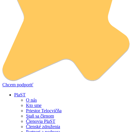
Chcem podporiť
PlaST
O nás
Kto sme
Priestor Telocvičňa
Staň sa členom
Členovia PlaST
Členské združenia
Partneri a podpora