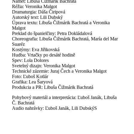
Námet: Libuša Čižmárik Bachratá
Réžia: Veronika Malgot
Dramaturgia: Dáša Čiripová
Autorský text: Lili Dubský
Úprava textu: Libuša Čižmárik Bachratá a Veronika
Malgot
Preklad do španielčiny: Petra Dokládalová
Choreografia: Libuša Čižmárik Bachratá, María del Mar
Suaréz
Kostýmy: Eva Jiřikovská
Hudba: Vrtačky po desáté hodině
Spev: Lola Dolores
Svetelný dizajn: Veronika Malgot
Technické zázemie: Juraj Čech a Veronika Malgot
Foto: Ľuboš Kotlár
Grafika: Lea Šaryová
Produkcia a PR: Libuša Čižmárik Bachratá
Pohybový materiál a interpretácia: Ľuboš Janák, Libuša
Č. Bachratá
Audio nahrávky: Ľuboš Janák, Lili DubskýS