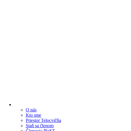
O nás
Kto sme
Priestor Telocvičňa
Staň sa členom
Členovia PlaST