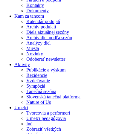
Kontakty
Dokumenty
Kam za tancom
Kalendár podujatí
Archív podujatí
Diela aktuálnej sezóny
Archív diel podľa sezón
Analýzy diel
Miesta
Novinky
Odoberať newsletter
Aktivity
Publikácie a výskum
Rezidencie
Vzdelávanie
Sympóziá
Tanečná sezóna
Slovenská tanečná platforma
Nature of Us
Umelci
Tvorcovia a performeri
Umelci-pedagógovia
Iné
Zobraziť všetkých