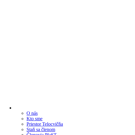
O nás
Kto sme
Priestor Telocvičňa
Staň sa členom
Členovia PlaST