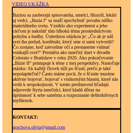
VIDEO UKÁŽKA
Iluziou sa zaoberajú spisovatelia, umelci, filozofi, lekári
aj vedci. „Iluzia I“ sa snaží spochybniť povahu nášho
materiálneho sveta. Vzniklo ako experiment a jeho
cieľom je nakrútiť túto hlbokú tému prostredníctvom
pohybu a hudby. Ústrednou otázkou je: „Čo ak je náš
svet iba prelud, konštrukt, ktorý sme si sami vytvorili?
Čo zostane, keď zatvoríme oči a prestaneme vnímať
vonkajší svet?“ Premiéra ako tanečný duet v divadle
Colorato v Bratislave v roku 2020. Ako pokračovanie
„Ilúzie II“ pristupuje k téme z inej perspektívy. Nastoľuje
otázku: Ak každý človek túži po šťastí, prečo je také
nepolapiteľné? Často máme pocit, že o šťastie musíme
aktívne bojovať, bojovať s vnútornými hlasmi, ktoré nás
vedú k nespokojnosti. V tomto predstavení hľadajú
odpovede štyria tanečníci, ktorí kladú dôraz na
úprimnosť k sebe samému a rozpoznanie deštruktívnych
myšlienok.
KONTAKT:
grachova.silvia@gmail.com