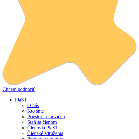
Chcem podporiť
PlaST
O nás
Kto sme
Priestor Telocvičňa
Staň sa členom
Členovia PlaST
Členské združenia
Partneri a podpora