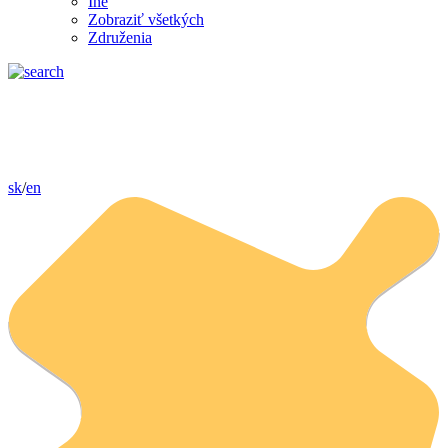
Iné
Zobraziť všetkých
Združenia
sk
/
en