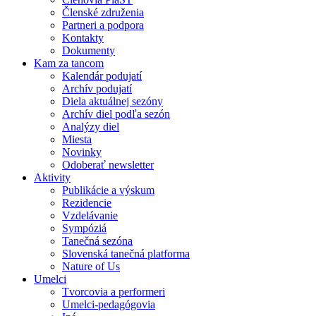
Členské združenia
Partneri a podpora
Kontakty
Dokumenty
Kam za tancom
Kalendár podujatí
Archív podujatí
Diela aktuálnej sezóny
Archív diel podľa sezón
Analýzy diel
Miesta
Novinky
Odoberať newsletter
Aktivity
Publikácie a výskum
Rezidencie
Vzdelávanie
Sympóziá
Tanečná sezóna
Slovenská tanečná platforma
Nature of Us
Umelci
Tvorcovia a performeri
Umelci-pedagógovia