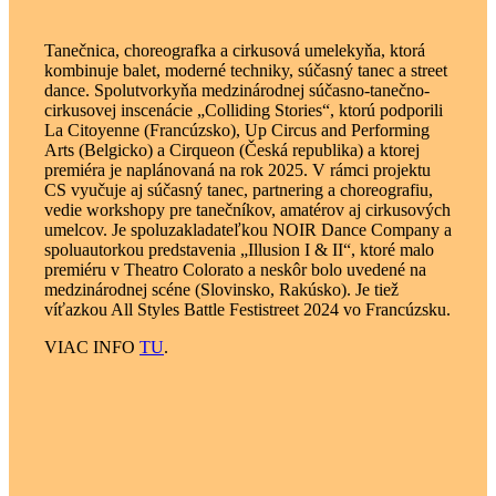
Tanečnica, choreografka a cirkusová umelekyňa, ktorá
kombinuje balet, moderné techniky, súčasný tanec a street
dance. Spolutvorkyňa medzinárodnej súčasno-tanečno-
cirkusovej inscenácie „Colliding Stories“, ktorú podporili
La Citoyenne (Francúzsko), Up Circus and Performing
Arts (Belgicko) a Cirqueon (Česká republika) a ktorej
premiéra je naplánovaná na rok 2025. V rámci projektu
CS vyučuje aj súčasný tanec, partnering a choreografiu,
vedie workshopy pre tanečníkov, amatérov aj cirkusových
umelcov. Je spoluzakladateľkou NOIR Dance Company a
spoluautorkou predstavenia „Illusion I & II“, ktoré malo
premiéru v Theatro Colorato a neskôr bolo uvedené na
medzinárodnej scéne (Slovinsko, Rakúsko). Je tiež
víťazkou All Styles Battle Festistreet 2024 vo Francúzsku.
VIAC INFO
TU
.