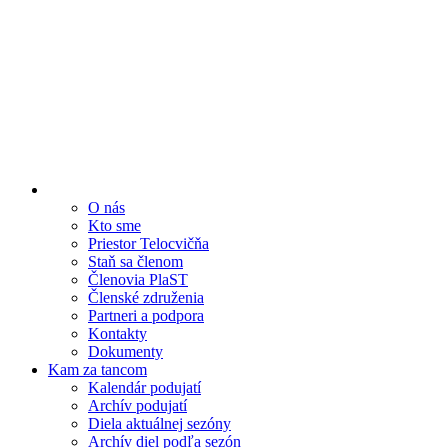
O nás
Kto sme
Priestor Telocvičňa
Staň sa členom
Členovia PlaST
Členské združenia
Partneri a podpora
Kontakty
Dokumenty
Kam za tancom
Kalendár podujatí
Archív podujatí
Diela aktuálnej sezóny
Archív diel podľa sezón