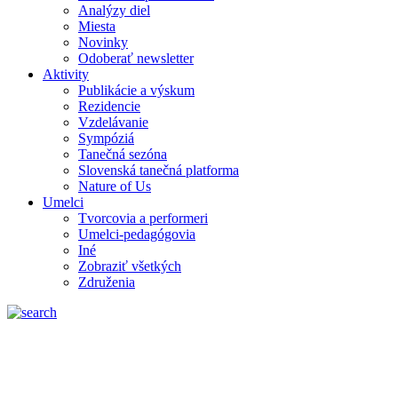
Analýzy diel
Miesta
Novinky
Odoberať newsletter
Aktivity
Publikácie a výskum
Rezidencie
Vzdelávanie
Sympóziá
Tanečná sezóna
Slovenská tanečná platforma
Nature of Us
Umelci
Tvorcovia a performeri
Umelci-pedagógovia
Iné
Zobraziť všetkých
Združenia