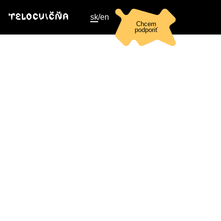
sk
/
en
Chcem
podporiť