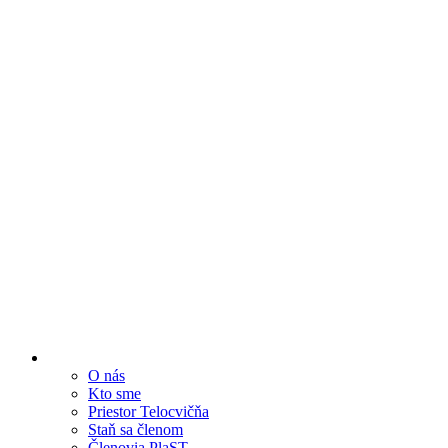
O nás
Kto sme
Priestor Telocvičňa
Staň sa členom
Členovia PlaST