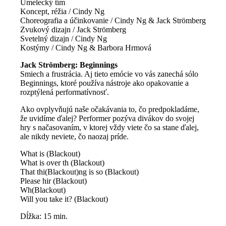
Umelecký tím
Koncept, réžia / Cindy Ng
Choreografia a účinkovanie / Cindy Ng & Jack Strömberg
Zvukový dizajn / Jack Strömberg
Svetelný dizajn / Cindy Ng
Kostýmy / Cindy Ng & Barbora Hrmová
Jack Strömberg: Beginnings
Smiech a frustrácia. Aj tieto emócie vo vás zanechá sólo
Beginnings, ktoré používa nástroje ako opakovanie a
rozptýlená performatívnosť.
Ako ovplyvňujú naše očakávania to, čo predpokladáme,
že uvidíme ďalej? Performer pozýva divákov do svojej
hry s načasovaním, v ktorej vždy viete čo sa stane ďalej,
ale nikdy neviete, čo naozaj príde.
What is (Blackout)
What is over th (Blackout)
That thi(Blackout)ng is so (Blackout)
Please hir (Blackout)
Wh(Blackout)
Will you take it? (Blackout)
Dĺžka: 15 min.