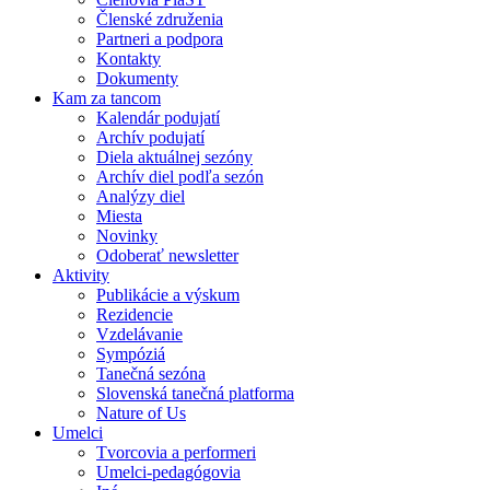
Členské združenia
Partneri a podpora
Kontakty
Dokumenty
Kam za tancom
Kalendár podujatí
Archív podujatí
Diela aktuálnej sezóny
Archív diel podľa sezón
Analýzy diel
Miesta
Novinky
Odoberať newsletter
Aktivity
Publikácie a výskum
Rezidencie
Vzdelávanie
Sympóziá
Tanečná sezóna
Slovenská tanečná platforma
Nature of Us
Umelci
Tvorcovia a performeri
Umelci-pedagógovia