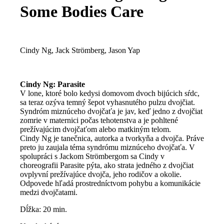
Some Bodies Care
Cindy Ng, Jack Strömberg, Jason Yap
Cindy Ng: Parasite
V lone, ktoré bolo kedysi domovom dvoch bijúcich sŕdc,
sa teraz ozýva temný šepot vyhasnutého pulzu dvojčiat.
Syndróm miznúceho dvojčaťa je jav, keď jedno z dvojčiat
zomrie v maternici počas tehotenstva a je pohltené
prežívajúcim dvojčaťom alebo matkiným telom.
Cindy Ng je tanečnica, autorka a tvorkyňa a dvojča. Práve
preto ju zaujala téma syndrómu miznúceho dvojčaťa. V
spolupráci s Jackom Strömbergom sa Cindy v
choreografii Parasite pýta, ako strata jedného z dvojčiat
ovplyvní prežívajúce dvojča, jeho rodičov a okolie.
Odpovede hľadá prostredníctvom pohybu a komunikácie
medzi dvojčatami.​
Dĺžka: 20 min.