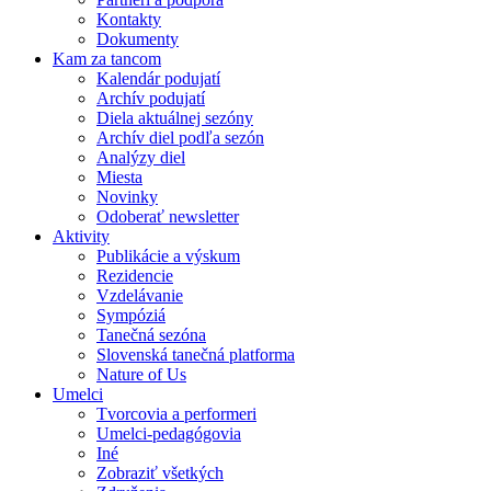
Kontakty
Dokumenty
Kam za tancom
Kalendár podujatí
Archív podujatí
Diela aktuálnej sezóny
Archív diel podľa sezón
Analýzy diel
Miesta
Novinky
Odoberať newsletter
Aktivity
Publikácie a výskum
Rezidencie
Vzdelávanie
Sympóziá
Tanečná sezóna
Slovenská tanečná platforma
Nature of Us
Umelci
Tvorcovia a performeri
Umelci-pedagógovia
Iné
Zobraziť všetkých