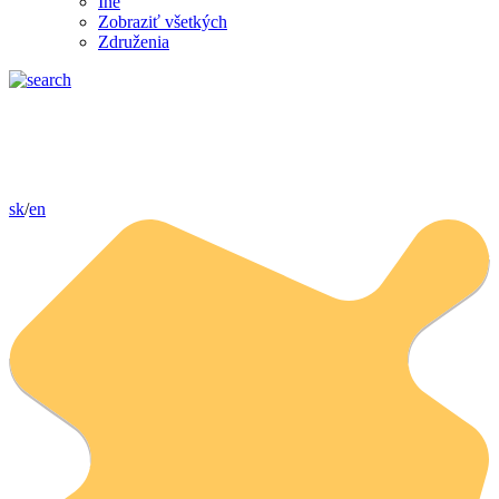
Iné
Zobraziť všetkých
Združenia
sk
/
en