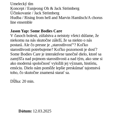
Umelecký tím
Koncept / Eunjeong Oh & Jack Strömberg
Účinkovanie / Jack Strömberg
Hudba / Rising from hell and Marvin Hamlisch/A chorus
line ensemble
Jason Yap: Some Bodies Care
V časoch bolesti, zúfalstva a neistoty všetci dúfame, že
niekomu na nás skutočne záleží, že sa niekto o nás
postará. Ale čo presne je „starostlivosť“? Koľko
starostlivosti potrebujeme? Koľko pozornosti je dosť?
Some Bodies Care je interaktívne tanečné dielo, ktoré sa
zamýšľa nad pojmom starostlivosti a nad tým, ako sme si
ako moderná spoločnosť vyložili jej význam, históriu,
emóciu. Dielo nám pomôže lepšie preskúmať tajomstvá
toho, čo skutočne znamená starať sa.
Dĺžka: 20 min.
Dátum:
12.03.2025