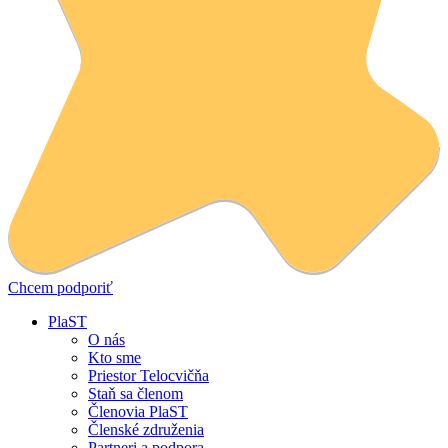
Chcem podporiť
PlaST
O nás
Kto sme
Priestor Telocvičňa
Staň sa členom
Členovia PlaST
Členské združenia
Partneri a podpora