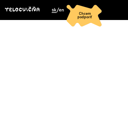
sk
/
en
Chcem
podporiť