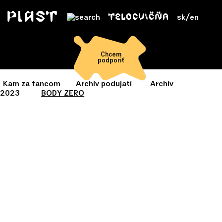
sk
/
en
Chcem
podporiť
Kam za tancom
Archív podujatí
Archív
2023
BODY ZERO