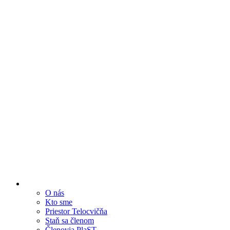
O nás
Kto sme
Priestor Telocvičňa
Staň sa členom
Členovia PlaST