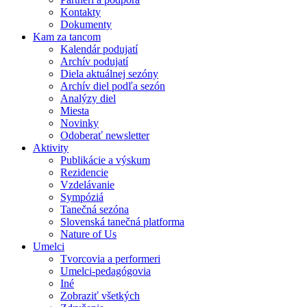
Kontakty
Dokumenty
Kam za tancom
Kalendár podujatí
Archív podujatí
Diela aktuálnej sezóny
Archív diel podľa sezón
Analýzy diel
Miesta
Novinky
Odoberať newsletter
Aktivity
Publikácie a výskum
Rezidencie
Vzdelávanie
Sympóziá
Tanečná sezóna
Slovenská tanečná platforma
Nature of Us
Umelci
Tvorcovia a performeri
Umelci-pedagógovia
Iné
Zobraziť všetkých