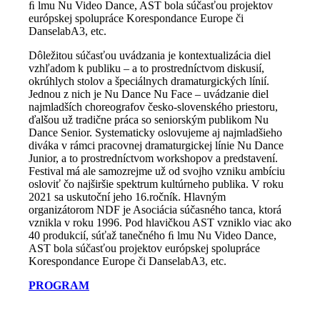
ﬁ lmu Nu Video Dance, AST bola súčasťou projektov
európskej spolupráce Korespondance Europe či
DanselabA3, etc.
Dôležitou súčasťou uvádzania je kontextualizácia diel
vzhľadom k publiku – a to prostredníctvom diskusií,
okrúhlych stolov a špeciálnych dramaturgických línií.
Jednou z nich je Nu Dance Nu Face – uvádzanie diel
najmladších choreografov česko-slovenského priestoru,
ďalšou už tradične práca so seniorským publikom Nu
Dance Senior. Systematicky oslovujeme aj najmladšieho
diváka v rámci pracovnej dramaturgickej línie Nu Dance
Junior, a to prostredníctvom workshopov a predstavení.
Festival má ale samozrejme už od svojho vzniku ambíciu
osloviť čo najširšie spektrum kultúrneho publika. V roku
2021 sa uskutoční jeho 16.ročník. Hlavným
organizátorom NDF je Asociácia súčasného tanca, ktorá
vznikla v roku 1996. Pod hlavičkou AST vzniklo viac ako
40 produkcií, súťaž tanečného ﬁ lmu Nu Video Dance,
AST bola súčasťou projektov európskej spolupráce
Korespondance Europe či DanselabA3, etc.
PROGRAM