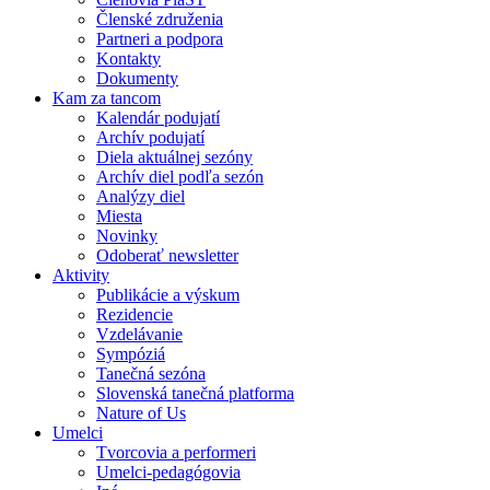
Členské združenia
Partneri a podpora
Kontakty
Dokumenty
Kam za tancom
Kalendár podujatí
Archív podujatí
Diela aktuálnej sezóny
Archív diel podľa sezón
Analýzy diel
Miesta
Novinky
Odoberať newsletter
Aktivity
Publikácie a výskum
Rezidencie
Vzdelávanie
Sympóziá
Tanečná sezóna
Slovenská tanečná platforma
Nature of Us
Umelci
Tvorcovia a performeri
Umelci-pedagógovia