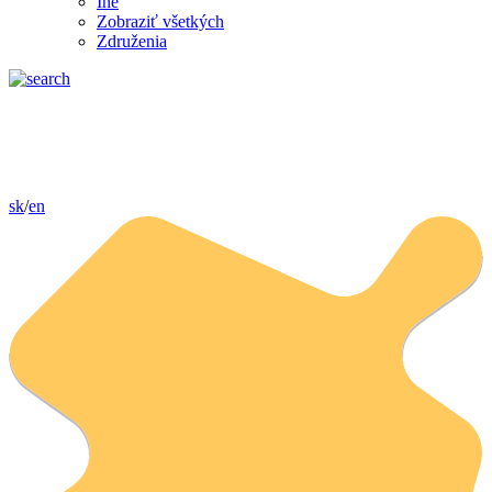
Iné
Zobraziť všetkých
Združenia
sk
/
en