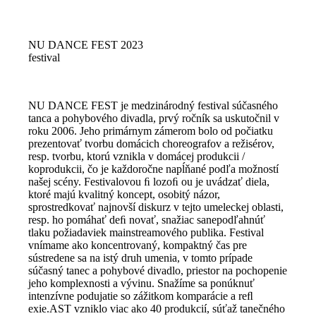
NU DANCE FEST 2023
festival
NU DANCE FEST je medzinárodný festival súčasného
tanca a pohybového divadla, prvý ročník sa uskutočnil v
roku 2006. Jeho primárnym zámerom bolo od počiatku
prezentovať tvorbu domácich choreografov a režisérov,
resp. tvorbu, ktorú vznikla v domácej produkcii /
koprodukcii, čo je každoročne napĺňané podľa možností
našej scény. Festivalovou ﬁ lozoﬁ ou je uvádzať diela,
ktoré majú kvalitný koncept, osobitý názor,
sprostredkovať najnovší diskurz v tejto umeleckej oblasti,
resp. ho pomáhať deﬁ novať, snažiac sanepodľahnúť
tlaku požiadaviek mainstreamového publika. Festival
vnímame ako koncentrovaný, kompaktný čas pre
sústredene sa na istý druh umenia, v tomto prípade
súčasný tanec a pohybové divadlo, priestor na pochopenie
jeho komplexnosti a vývinu. Snažíme sa ponúknuť
intenzívne podujatie so zážitkom komparácie a reﬂ
exie.AST vzniklo viac ako 40 produkcií, súťaž tanečného