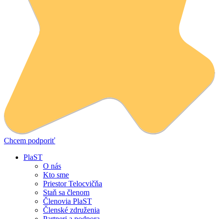
Chcem podporiť
PlaST
O nás
Kto sme
Priestor Telocvičňa
Staň sa členom
Členovia PlaST
Členské združenia
Partneri a podpora